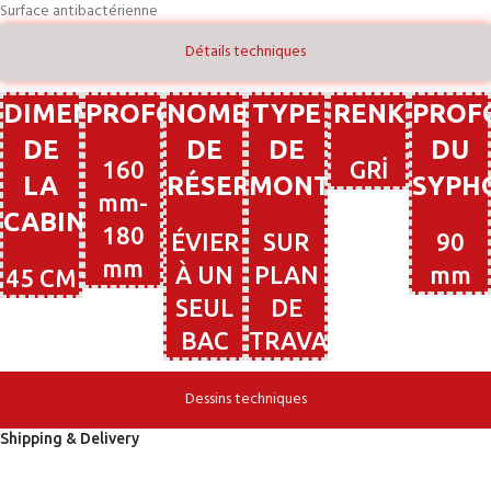
Surface antibactérienne
Détails techniques
DIMENSIONS
PROFONDEUR
NOMBRE
TYPE
RENK
PROF
DE
DE
DE
DU
160
GRİ
LA
RÉSERVOIRS
MONTAGE
SYPH
mm-
CABINE
180
ÉVIER
SUR
90
mm
À UN
PLAN
mm
45 CM
SEUL
DE
BAC
TRAVAIL
Dessins techniques
Shipping & Delivery